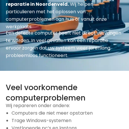
reparatie in Noordenveld.
Wij helpen
particulieren met het oplossen van
computerproblemen aan huis of vanuit onze
werkplaats.
Een defecte computer hoeft niet direct vervangen
te worden. In veel gevallen kan een reparatie
ervoor zorgen dat uw systeem weer jarenlang
probleemloos functioneert.
Veel voorkomende
computerproblemen
Wij repareren onder andere:
Computers die niet meer opstarten
Trage Windows-systemen
Vastlopende pc’s en laptops