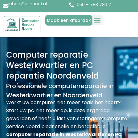
johan@csnoord.nl
050 – 783 783 7
Maak een afspraak
Diensten & Producten
Over Computer Service Noord
Computer reparatie
Westerkwartier en PC
reparatie Noordenveld
Professionele computerreparatie in
Westerkwartier en Noordenveld
Werkt uw computer niet meer zoals het hoort?
Start uw pc niet meer op, is deze erg traag
geworden of heeft u last van storingen? Computer
Service Noord biedt snelle en betaalbare
computer reparatie in Westerkwartier en PC