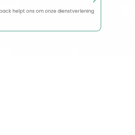
Review 
Als u van o
ack helpt ons om onze dienstverlening
Wij willen u