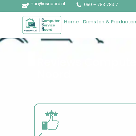
johan@csnoord.nl
050 – 783 783 7
Home
Diensten & Producte
Reviews Computer
Noord