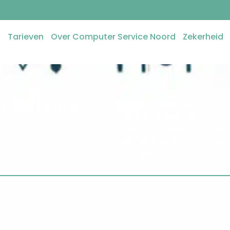
n
Tarieven
Over Computer Service Noord
Zekerheid
 Service
Net als bij ieder bedrijf is
reviews helpen ons bij de v
andere mensen ook bij het
allerbelangrijkste is dat w
ons bent.