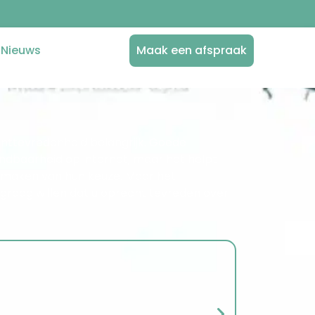
Nieuws
Maak een afspraak
 klanttevredenheid belangrijk. Goede
indbaarheid op internet, maar het helpt
 maken van hun keuze. Maar het
e graag willen dat u oprecht tevreden over