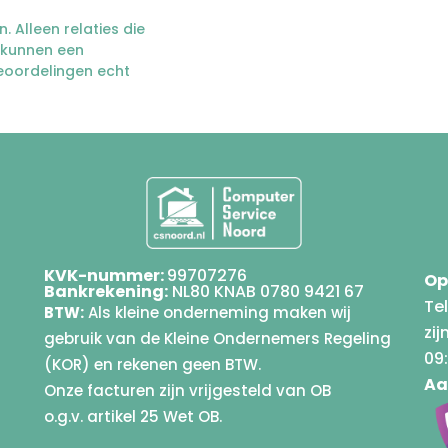
. Alleen relaties die
 kunnen een
beoordelingen echt
KVK-nummer:
99707276
Op
Bankrekening:
NL80 KNAB 0780 9421 67
Te
BTW:
Als kleine onderneming maken wij
zij
gebruik van de Kleine Ondernemers Regeling
09:
(KOR) en rekenen geen BTW.
Aa
Onze facturen zijn vrijgesteld van OB
o.g.v. artikel 25 Wet OB.