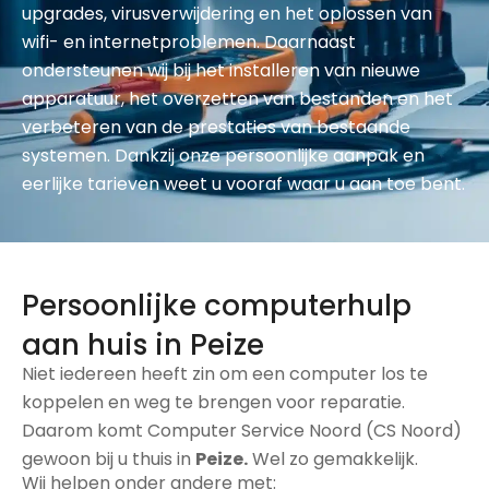
upgrades, virusverwijdering en het oplossen van
wifi- en internetproblemen. Daarnaast
ondersteunen wij bij het installeren van nieuwe
apparatuur, het overzetten van bestanden en het
verbeteren van de prestaties van bestaande
systemen. Dankzij onze persoonlijke aanpak en
eerlijke tarieven weet u vooraf waar u aan toe bent.
Persoonlijke computerhulp
aan huis in Peize
Niet iedereen heeft zin om een computer los te
koppelen en weg te brengen voor reparatie.
Daarom komt Computer Service Noord (CS Noord)
gewoon bij u thuis in
Peize.
Wel zo gemakkelijk.
Wij helpen onder andere met: