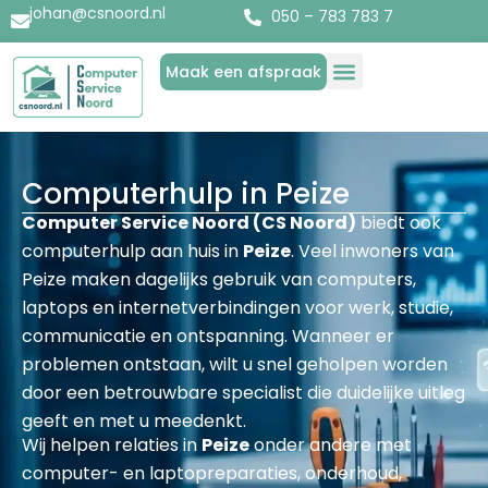
johan@csnoord.nl
050 – 783 783 7
Maak een afspraak
Diensten & Producten
Over Computer Service Noord
Computerhulp in Peize
Computer Service Noord (CS Noord)
biedt ook
computerhulp aan huis in
Peize
. Veel inwoners van
Peize maken dagelijks gebruik van computers,
laptops en internetverbindingen voor werk, studie,
communicatie en ontspanning. Wanneer er
problemen ontstaan, wilt u snel geholpen worden
door een betrouwbare specialist die duidelijke uitleg
geeft en met u meedenkt.
Wij helpen relaties in
Peize
onder andere met
computer- en laptopreparaties, onderhoud,