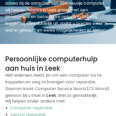
advies bij de aanschaf van een nieuwe computer,
wij helpen relaties in Leek graag met een
persoonlijke en betaalbare oplossing. Daarbij
leggen wij alles duidelijk uit, zodat u precies weet
wat er gebeurt en welke mogelijkheden er zijn.
Persoonlijke computerhulp
aan huis in Leek
Niet iedereen heeft zin om een computer los te
koppelen en weg te brengen voor reparatie.
Daarom komt Computer Service Noord (CS Noord)
gewoon bij u thuis in
Leek
. Wel zo gemakkelijk.
Wij helpen onder andere met:
Computer reparatie
;
Laptop reparatie
;