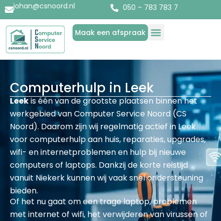
johan@csnoord.nl
050 – 783 783 7
Maak een afspraak
Diensten & Producten
Over Computer Service Noord
Computerhulp in Leek
Leek
is één van de grootste plaatsen binnen het
werkgebied van Computer Service Noord (CS
Noord). Daarom zijn wij regelmatig actief in Leek
voor computerhulp aan huis, reparaties, upgrades,
wifi- en internetproblemen en hulp bij nieuwe
computers of laptops. Dankzij de korte reistijd
vanuit Niekerk kunnen wij vaak snel ondersteuning
bieden.
Of het nu gaat om een trage laptop, problemen
met internet of wifi, het verwijderen van virussen of