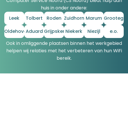
Computer Service Noord (CS Noord) biedt hulp aan
huis in onder andere:
Leek
Tolbert
Roden
Zuidhorn
Marum
Grootega
Oldehove
Aduard
Grijpskerk
Niekerk
Niezijl
e.o.
Ook in omliggende plaatsen binnen het werkgebied
helpen wij relaties met het verbeteren van hun WiFi
bereik.