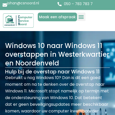
johan@csnoord.nl
050 – 783 783 7
Maak een afspraak
Diensten & Producten
Over Computer Service Noord
Windows 10 naar Windows 11
overstappen in Westerkwartier
en Noordenveld
Hulp bij de overstap naar Windows 11
Gebruikt u nog Windows 10? Dan is dit een goed
moment om na te denken over de overstap naar
Windows 11. Microsoft stopt namelijk op termijn met
de ondersteuning van Windows 10. Dat betekent
dat er geen beveiligingsupdates meer beschikbaar
komen, waardoor uw computer kwetsbaarder