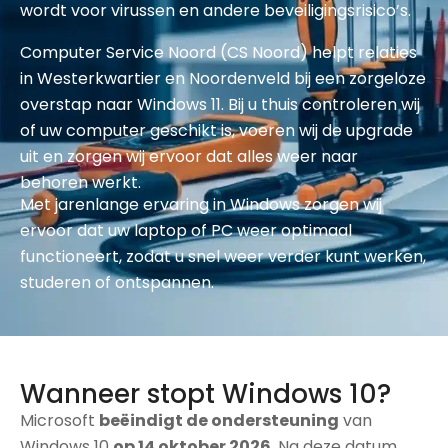
wordt voor virussen en andere beveiligingsrisico’s.
Computer Service Noord (CS Noord) helpt relaties
in Westerkwartier en Noordenveld bij een zorgeloze
overstap naar Windows 11. Bij u thuis controleren wij
of uw computer geschikt is, voeren wij de upgrade
uit en zorgen wij ervoor dat alles weer naar
behoren werkt.
Met jarenlange ervaring in Windows zorgen wij
ervoor dat uw laptop of PC weer optimaal
functioneert, zodat u snel weer verder kunt werken,
studeren of ontspannen.
Wanneer stopt Windows 10?
Microsoft
beëindigt de ondersteuning
van
Windows 10
op 14 oktober 2026
. Na deze datum