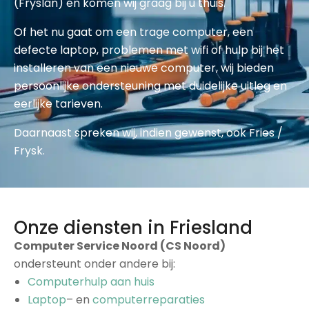
(Fryslân) en komen wij graag bij u thuis.
Of het nu gaat om een trage computer, een
defecte laptop, problemen met wifi of hulp bij het
installeren van een nieuwe computer, wij bieden
persoonlijke ondersteuning met duidelijke uitleg en
eerlijke tarieven.
Daarnaast spreken wij, indien gewenst, ook Fries /
Frysk.
Onze diensten in Friesland
Computer Service Noord (CS Noord)
ondersteunt onder andere bij:
Computerhulp aan huis
Laptop
– en
computerreparaties