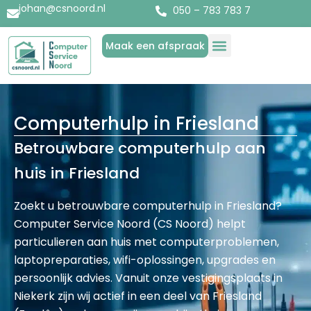
johan@csnoord.nl
050 – 783 783 7
Maak een afspraak
Diensten & Producten
Over Computer Service Noord
Computerhulp in Friesland
Betrouwbare computerhulp aan
huis in Friesland
Zoekt u betrouwbare computerhulp in Friesland?
Computer Service Noord (CS Noord) helpt
particulieren aan huis met computerproblemen,
laptopreparaties, wifi-oplossingen, upgrades en
persoonlijk advies. Vanuit onze vestigingsplaats in
Niekerk zijn wij actief in een deel van Friesland