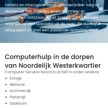
tablets en internetverbindingen niet meer weg te
denken uit het dagelijks leven. Wanneer er
problemen ontstaan, is het prettig om te kunnen
rekenen op een specialist uit de regio die duidelijke
uitleg geeft en snel een passende oplossing biedt.
Computerhulp in de dorpen
van Noordelijk Westerkwartier
Computer Service Noord is actief in onder andere:
Ezinge
Niehove
Kommerzijl
Pieterzijl
Saaksum