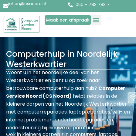
johan@csnoord.nl
050 – 783 783 7
Maak een afspraak
Diensten & Producten
Over Computer Service Noord
Computerhulp in Noordelijk
Westerkwartier
Woont u in het noordelijke deel van het
Westerkwartier en bent u op zoek naar
betrouwbare computerhulp aan huis?
Computer
Service Noord (CS Noord)
helpt relaties in de
kleinere dorpen van het Noordelijk Westerkwartier
met computerreparaties, laptopreparaties, wifi- en
internetproblemen, onderhoud, upgrades en
ondersteuning bij nieuwe apparatuur.
Ook in kleinere dorpen zijn computers, laptops,