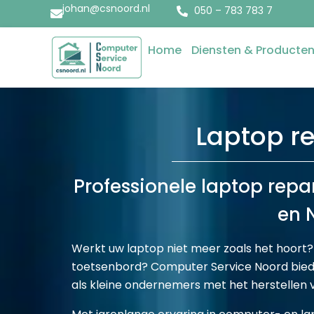
johan@csnoord.nl
050 – 783 783 7
Home
Diensten & Producte
Laptop r
Professionele laptop repa
en 
Werkt uw laptop niet meer zoals het hoort? S
toetsenbord? Computer Service Noord biedt 
als kleine ondernemers met het herstellen v