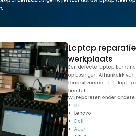
ptop onderhoud zorgen wij ervoor dat uw laptop weer opt
n.
Laptop reparatie
werkplaats
Een defecte laptop komt noo
oplossingen. Afhankelijk van
thuis uitvoeren of de lapt
herstel.
Wij repareren onder andere 
HP
Lenovo
Dell
Acer